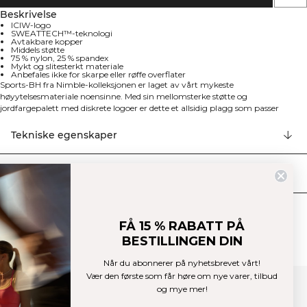
Beskrivelse
ICIW-logo
SWEATTECH™-teknologi
Avtakbare kopper
Middels støtte
75 % nylon, 25 % spandex
Mykt og slitesterkt materiale
Anbefales ikke for skarpe eller røffe overflater
Sports-BH fra Nimble-kolleksjonen er laget av vårt mykeste
høyytelsesmateriale noensinne. Med sin mellomsterke støtte og
jordfargepalett med diskrete logoer er dette et allsidig plagg som passer
perfekt til både yoga, pilates og andre treningsformer. Designet med
SWEATTECHTM-teknologi for optimal fukttransport, avtakbare kopper for
Tekniske egenskaper
individuell tilpasning, middels støtte for variert trening, diskret ICIW-logo og
myk og behagelig passform. Det lett børstede materialet tåler tøffe
treningsøkter, men vi anbefaler ikke trening som regelmessig utsetter
Levering og retur
materialet for skarpe eller røffe overflater, som vektstang eller borrelås. 75%
Nylon, 25% Elastan.
Lignende produkter
FÅ 15 % RABATT PÅ
BESTILLINGEN DIN
Når du abonnerer på nyhetsbrevet vårt!
Vær den første som får høre om nye varer, tilbud
og mye mer!