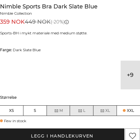
Nimble Sports Bra Dark Slate Blue
Nimble Collection
359 NOK
449 NOK
(-20%)
Sports-BH i mykt materiale med medium støtte.
Farge:
Dark Slate Blue
+
9
Størrelse
XS
S
M
L
XL
XXL
Few in stock
LEGG I HANDLEKURVEN