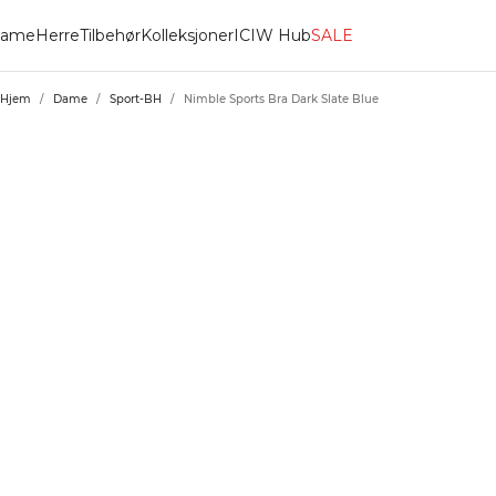
ame
Herre
Tilbehør
Kolleksjoner
ICIW Hub
SALE
Hjem
/
Dame
/
Sport-BH
/
Nimble Sports Bra Dark Slate Blue