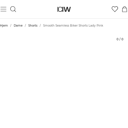
Produkt
Tekniske aspekter
Vurderinger
Stil med
Hjem
/
Dame
/
Shorts
/
Smooth Seamless Biker Shorts Lady Pink
0
/
0