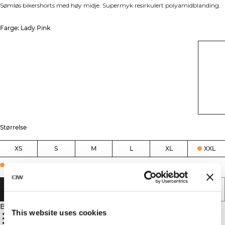
Sømløs bikershorts med høy midje. Supermyk resirkulert polyamidblanding.
Farge: Lady Pink
Størrelse
XS
S
M
L
XL
XXL
Few in stock
LEGG I HANDLEKURVEN
Beskrivelse
This website uses cookies
Sømløs konstruksjon
Høy midje
Supermyk følelse