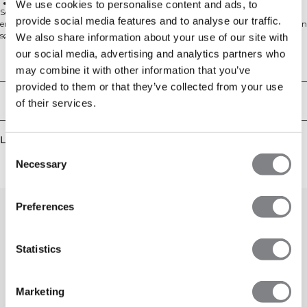
92 % resirkulert polyamid, 8 % elastan
We use cookies to personalise content and ads, to
Sømløse bikershorts med høyt liv. Smooth Seamless Biker Shorts er laget av
provide social media features and to analyse our traffic.
en supermyk jerseystrikk som føles som en andre hud og gir en glatt look. Den
sømløse konstruksjonen gir fantastisk stretch og komfort med minimale
We also share information about your use of our site with
distraksjoner, mens den høye linningen sitter på plass gjennom hver knebøy
our social media, advertising and analytics partners who
og hvert steg. Avsluttet med et rent design uten lommer og resirkulerte fibre
Tekniske egenskaper
may combine it with other information that you’ve
for et mer ansvarlig valg. 92 % resirkulert polyamid, 8 % elastan.
provided to them or that they’ve collected from your use
Levering og retur
of their services.
Lignende produkter
Consent
Necessary
Selection
Preferences
Statistics
Marketing