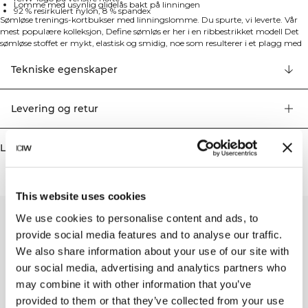
Lomme med usynlig glidelås bakt på linningen
92 % resirkulert nylon, 8 % spandex
Sømløse trenings-kortbukser med linningslomme. Du spurte, vi leverte. Vår
mest populære kolleksjon, Define sømløs er her i en ribbestrikket modell Det
sømløse stoffet er mykt, elastisk og smidig, noe som resulterer i et plagg med
god bevegelighet og passform. Tights, sports-bh'er og topper i flere modrene
farger gjør Define Sømløs til treningsklær til mange forskjellige typer trening.
Tekniske egenskaper
92 % resirkulert nylon, 8 % elastan
Levering og retur
Lignende produkter
This website uses cookies
We use cookies to personalise content and ads, to
provide social media features and to analyse our traffic.
We also share information about your use of our site with
our social media, advertising and analytics partners who
may combine it with other information that you’ve
provided to them or that they’ve collected from your use