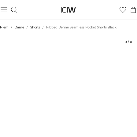
Produkt
Tekniske aspekter
Vurderinger
Bærekraft
Stil med
Hjem
/
Dame
/
Shorts
/
Ribbed Define Seamless Pocket Shorts Black
0
/
0