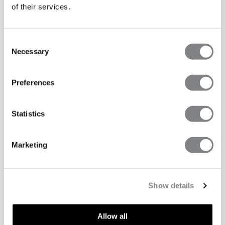
of their services.
Consent
Necessary
Selection
Preferences
Statistics
Marketing
Show details
TEKNISKE EGENSKAPER
Allow all