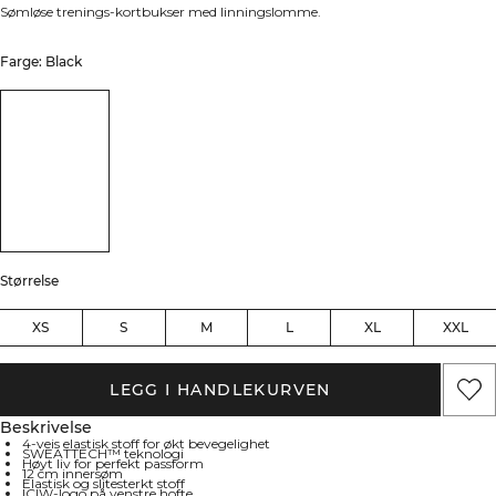
Sømløse trenings-kortbukser med linningslomme.
Farge: Black
Størrelse
XS
S
M
L
XL
XXL
LEGG I HANDLEKURVEN
Beskrivelse
4-veis elastisk stoff for økt bevegelighet
SWEATTECH™ teknologi
Høyt liv for perfekt passform
12 cm innersøm
Elastisk og slitesterkt stoff
ICIW-logo på venstre hofte