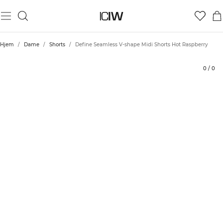
Produkt
Tekniske aspekter
Vurderinger
Stil med
Hjem
/
Dame
/
Shorts
/
Define Seamless V-shape Midi Shorts Hot Raspberry
0
/
0