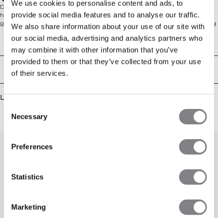
92 % polyamid, 8 % elastan
We use cookies to personalise content and ads, to
Define Seamless V-shape Midi Shorts er laget for kraftfulle økter og selvtillit i
provide social media features and to analyse our traffic.
hverdagen. Det sømløst strikkede materialet gir en glatt,
gnissingsreduserende følelse, mens den høye, V-formede linningen flatterer og
We also share information about your use of our site with
holder seg på plass for en sikker passform. Midi-lengden gir allsidig dekning
our social media, advertising and analytics partners who
uten å begrense bevegelsesfriheten, og den atletiske passformen gir en
Tekniske egenskaper
støttende, kroppsnær følelse. Knebøysikkert materiale holder deg dekket
may combine it with other information that you’ve
gjennom dype bevegelsesutslag, og det strømlinjeformede designet uten
provided to them or that they’ve collected from your use
lommer minimerer distraksjoner. Avsluttet med diskret ICIW-branding.
Levering og retur
of their services.
Maskinvask på 40°C. 92 % polyamid, 8 % elastan.
Lignende produkter
Consent
Necessary
Selection
Preferences
Statistics
Marketing