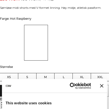
Sømløse midi-shorts med V-formet linning. Høy midje, atletisk passform.
Farge: Hot Raspberry
Størrelse
XS
S
M
L
XL
XXL
LEGG I HANDLEKURVEN
Beskrivelse
Sømløs konstruksjon
This website uses cookies
Knebøysikker
V-formet linning