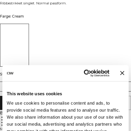
Ribbestrikket singlet. Normal passform.
Farge: Cream
Størrelse
XS
S
M
L
XL
XXL
This website uses cookies
LEGG I HANDLEKURVEN
We use cookies to personalise content and ads, to
provide social media features and to analyse our traffic.
Beskrivelse
We also share information about your use of our site with
Ribbestrikket stoff
Normal passform
Standard lengde
our social media, advertising and analytics partners who
47 % viskose, 46 % bomull, 7 % elastan
Myk ribbestrikket singlet for hverdagsbruk. Everyday Ribbed Tank er din
may combine it with other information that you’ve