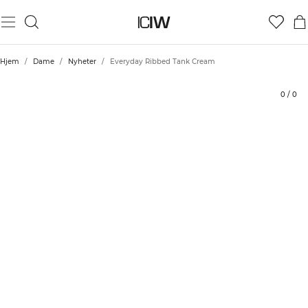
Produkt
Tekniske aspekter
Vurderinger
Stil med
Hjem
/
Dame
/
Nyheter
/
Everyday Ribbed Tank Cream
0
/
0