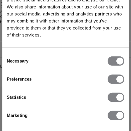
Brodert ICIW-logo
Avslappet passform
We also share information about your use of our site with
Avkortet lengde med splitt i sidene
Avkortet genser med rund hals i et behagelig strikket materiale. Soft Knit
our social media, advertising and analytics partners who
Cropped Crewneck er din nye bestevenn i sofaen etter trening eller på
may combine it with other information that you’ve
hviledagen. Materialet i bomullsblanding er tungt og mykt for optimal
komfort. Genseren har ribbede mansjetter og en behagelig, avslappet
provided to them or that they’ve collected from your use
passform med nedsenket skulder. Vi anbefaler at plagget oppbevares brettet
Tekniske egenskaper
of their services.
og liggende for å holde formen. Genseren har avkortet lengde med splitt i
sidene. 90% bomull, 10% elastan.
Levering og retur
Consent
Necessary
Selection
Lignende produkter
Preferences
Statistics
Marketing