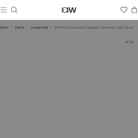
Produkt
Tekniske aspekter
Vurderinger
Stil med
Hjem
/
Dame
/
Langermet
/
Soft Knit Oversized Cropped Crewneck Light Blue
0
/
0