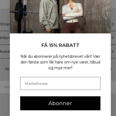
Shop
Informasjon
FÅ 15% RABATT
Kundeservice
Når du abonnerer på nyhetsbrevet vårt!
Vær
Newsletter
den første som får høre om nye varer, tilbud
!
og mye mer
Abonner på nyhetsbrevet vårt! Få eksklusive tilbud, de siste
nyhetene våre og mye mer.
Abonner