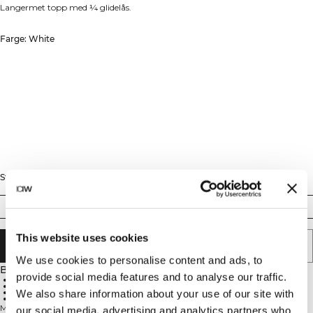
Langermet topp med ¼ glidelås.
Farge: White
Størrelse
XS
S
M
L
XL
XXL
This website uses cookies
LEGG I HANDLEKURVEN
We use cookies to personalise content and ads, to
Beskrivelse
provide social media features and to analyse our traffic.
God pusteevne
Halv glidelås foran
Reflekterende ICIW-logo på brystet
We also share information about your use of our site with
82% polyester, 18% elastan
Mer komfortabel zip-trøye til treningen skal du lete lenge etter! Denne
our social media, advertising and analytics partners who