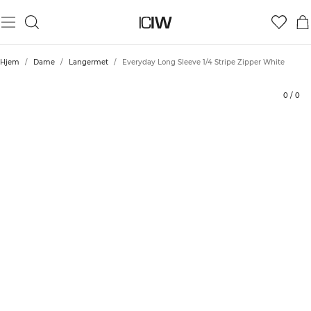
Produkt
Tekniske aspekter
Vurderinger
Stil med
Hjem
/
Dame
/
Langermet
/
Everyday Long Sleeve 1/4 Stripe Zipper White
0
/
0