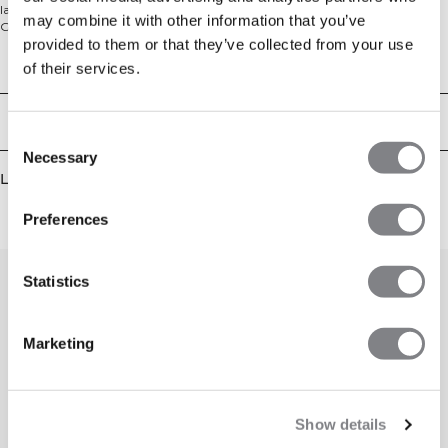
langermede trøyen er et must i klesskapet og passer til all slags trening.
may combine it with other information that you’ve
Glidelåsen i halsen gjør det enkelt å ta av og på trøyen, samtidig som du kan
provided to them or that they’ve collected from your use
regulere ventilasjonen. Materialet puster godt, og trøyen har en reflekterende
ICIW-logo på brystet. Fås i flere farger. 82% Polyester, 18% Elastan.
Tekniske egenskaper
of their services.
Levering og retur
Consent
Necessary
Selection
Lignende produkter
Preferences
Statistics
Marketing
Show details