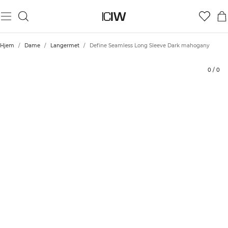
Produkt
Tekniske aspekter
Vurderinger
Bærekraft
Stil med
Hjem
/
Dame
/
Langermet
/
Define Seamless Long Sleeve Dark mahogany
0
/
0