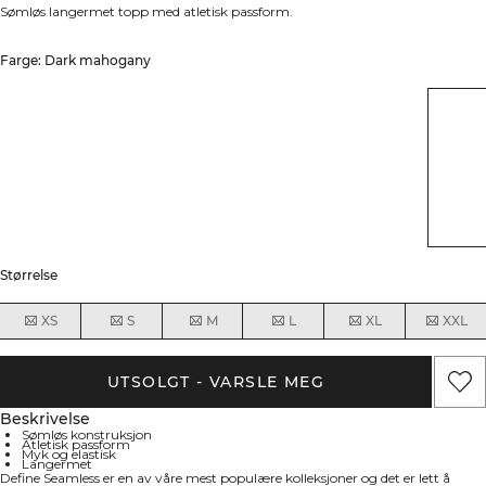
Sømløs langermet topp med atletisk passform.
Farge: Dark mahogany
Størrelse
XS
S
M
L
XL
XXL
UTSOLGT - VARSLE MEG
Beskrivelse
Sømløs konstruksjon
Atletisk passform
Myk og elastisk
Langermet
Define Seamless er en av våre mest populære kolleksjoner og det er lett å