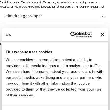
forstå hvorfor. Det sømløse stoffet er mykt, elastisk og smidig, noe som
resulterer i et plagg med god bevegelighet og passform. Denne langermet
toppen fra Define Seamless-kolleksjonen tilbyr den perfekte kombinasjonen
av komfort og ytelse til dine treningsøkter. Den sømløse konstruksjonen
Tekniske egenskaper
eliminerer irriterende sømmer mens den atletiske passformen gir en
flatterende silhuett som beveger seg med kroppen din. Det elastiske
materialet sikrer ubegrenset bevegelse under alle typer trening, noe som gjør
Levering og retur
den til et ideelt valg for alt fra yoga til høyintensive treningsøkter. Tilgjengelig i
flere trendy farger er denne allsidige langermet toppen designet for å være ditt
foretrukne plagg til både treningsøkter og hverdagsbruk.
Lignende produkter
This website uses cookies
We use cookies to personalise content and ads, to
provide social media features and to analyse our traffic.
We also share information about your use of our site with
our social media, advertising and analytics partners who
may combine it with other information that you’ve
provided to them or that they’ve collected from your use
of their services.