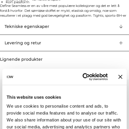
Kort passform
Define Seamless er en av våre mest populære kolleksjoner og det er lett å
forstå hvorfor. Det sømløse stoffet er mykt, elastisk og smidig, noe som
resulterer i et plagg med god bevegelighet og passform. Tights, sports-BH-er
og topper i ulike trendy farger gjør Define Seamless til ypperlige treningsklær
til mange ulike typer trening. 4-veis elastisk stoff i den seneste sømløse
Tekniske egenskaper
teknologien for å øke bevegelighet under trening. ICIW-logo foran.
ICANIWILL-logo bak. YKK 1/4-glidelås foran. SWEATTECH™. Kort passform.
92% Nylon, 8% elastan.
Levering og retur
Lignende produkter
This website uses cookies
We use cookies to personalise content and ads, to
provide social media features and to analyse our traffic.
We also share information about your use of our site with
our social media, advertising and analytics partners who