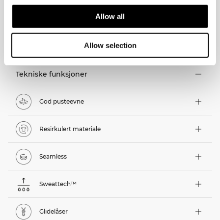
Allow all
TEKNISKE EGENSKAPER
Allow selection
Tekniske funksjoner
God pusteevne
Resirkulert materiale
Seamless
Sweattech™
Glidelåser