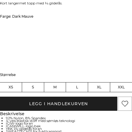
Kort langermet topp med ¼ glidelås.
Farge: Dark Mauve
Størrelse
XS
S
M
L
XL
XXL
LEGG I HANDLEKURVEN
Beskrivelse
92% Nylon, 8% Spandex
4-veis elastisk stoff med sømløs teknologi
ICIW-logo foran
ICANIWILL-logo bak
YKK 1/4-glidelås foran
SWEATTECH™ for fukttransport