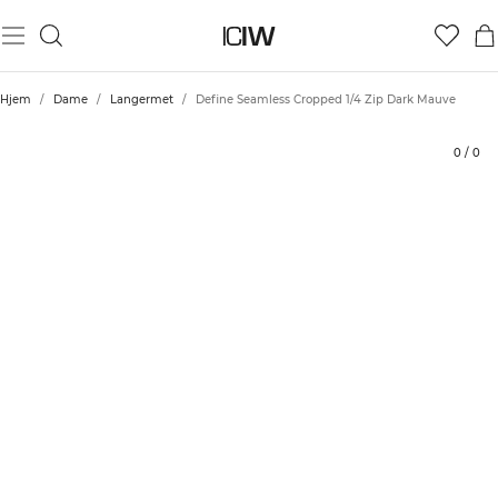
Produkt
Tekniske aspekter
Vurderinger
Bærekraft
Stil med
Hjem
/
Dame
/
Langermet
/
Define Seamless Cropped 1/4 Zip Dark Mauve
0
/
0