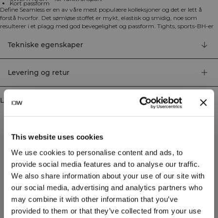
Kort passform
Define Seamless er en av våre mest populære kolleksjoner og det er lett å
forstå hvorfor. Det sømløse stoffet er mykt, elastisk og smidig, noe som
resulterer i et plagg med god bevegelighet og passform. Tights, sports-BH-er
og topper i ulike trendy farger gjør Define Seamless til ypperlige treningsklær
til mange ulike typer trening. 4-veis elastisk stoff i den seneste sømløse
Tekniske egenskaper
teknologien for å øke bevegelighet under trening. ICIW-logo foran.
ICANIWILL-logo bak. YKK 1/4-glidelås foran. SWEATTECH™. Kort passform.
92% Nylon, 8% elastan.
Levering og retur
Lignende produkter
This website uses cookies
We use cookies to personalise content and ads, to
provide social media features and to analyse our traffic.
We also share information about your use of our site with
our social media, advertising and analytics partners who
may combine it with other information that you’ve
provided to them or that they’ve collected from your use