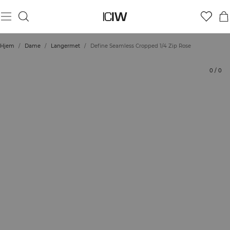
Produkt
Tekniske aspekter
Vurderinger
Bærekraft
Stil med
Hjem
/
Dame
/
Langermet
/
Define Seamless Cropped 1/4 Zip Rose
0
/
0