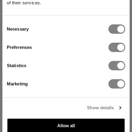
of their services.
Consent
Necessary
Selection
Preferences
Statistics
Marketing
Show details
TEKNISKE EGENSKAPER
Allow all