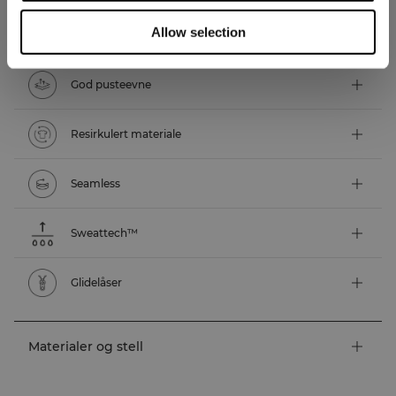
Allow selection
Tekniske funksjoner
God pusteevne
Resirkulert materiale
Seamless
Sweattech™
Glidelåser
Materialer og stell