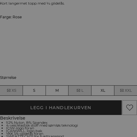
Kort langermet topp med ¼ glidelås.
Farge: Rose
Størrelse
XS
S
M
L
XL
XXL
LEGG I HANDLEKURVEN
Beskrivelse
92% Nylon, 8% Spandex
4-veis elastisk stoff med sømløs teknologi
ICIW-logo foran
ICANIWILL-logo bak
YKK 1/4-glidelås foran
SWEATTECH™ for fukttransport