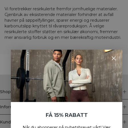
Vi foretrekker resirkulerte fremfor jomfruelige materialer.
Gjenbruk av eksisterende materialer forhindrer at avfall
havner på søppelfyllinger, sparer energi og reduserer
karbonutslipp knyttet til råvareproduksjon. Å velge
resirkulerte stoffer støtter en sirkulær økonomi, fremmer
mer ansvarlig forbruk og en mer bærekraftig moteindustri.
STYLE WITH
Shop
Informasjon
FÅ 15% RABATT
Kundeservice
Når du abonnerer på nyhetsbrevet vårt!
Vær