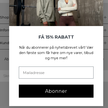
Shop
Informasjon
FÅ 15% RABATT
Kundeservice
Når du abonnerer på nyhetsbrevet vårt!
Vær
Newsletter
den første som får høre om nye varer, tilbud
!
og mye mer
Abonner på nyhetsbrevet vårt! Få eksklusive tilbud, de siste
nyhetene våre og mye mer.
Abonner