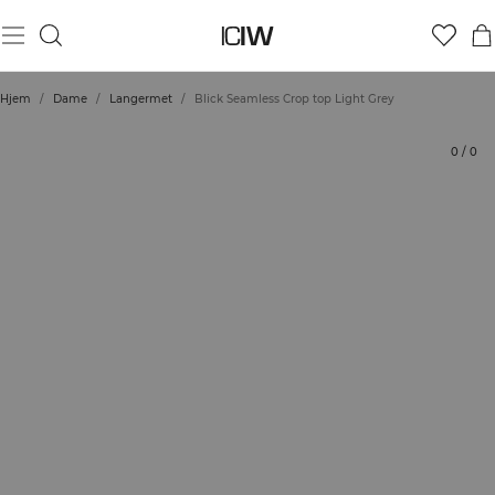
Produkt
Vurderinger
Bærekraft
Stil med
Hjem
/
Dame
/
Langermet
/
Blick Seamless Crop top Light Grey
0
/
0