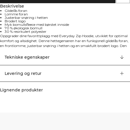
Beskrivelse
Glidelås foran
Lomme foran
Justerbar snøring i hetten
Brodert logo
Myk bomullsfleece med børstet innside
70 % økologisk bomull
30 % resirkulert polyester
Oppgrader dine favorittplagg med Everyday Zip Hoodie, utviklet for optimal
komfort og allsidighet. Denne hettegenseren har en funksjonell glidelås foran,
en frontlomme, justerbar snøring i hetten og en smakfullt brodert logo. Den
er laget av myk bomullsfleece med børstet innside, er lun og varm og har en
moderne passform som gjør den til et godt valg til ethvert uformelt antrekk.
Tekniske egenskaper
70% økologisk bomull, 30% resirkulert polyester.
Levering og retur
Lignende produkter