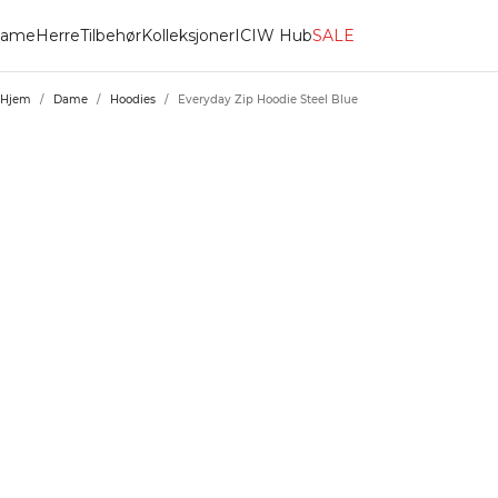
ame
Herre
Tilbehør
Kolleksjoner
ICIW Hub
SALE
Hjem
/
Dame
/
Hoodies
/
Everyday Zip Hoodie Steel Blue