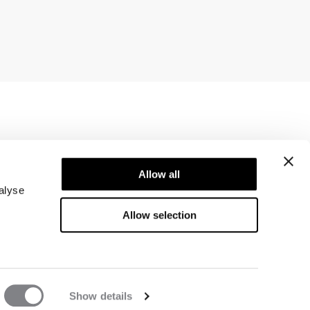
Newsletter
Allow all
Abonner på nyhetsbrevet vårt! Få eksklusive
tilbud, de siste nyhetene våre og mye mer.
alyse
Allow selection
Show details