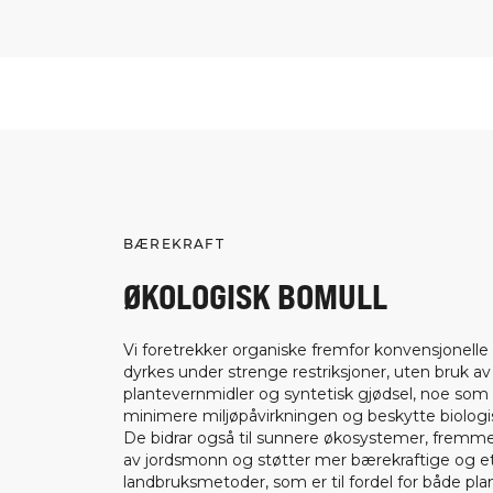
BÆREKRAFT
ØKOLOGISK BOMULL
Vi foretrekker organiske fremfor konvensjonelle
dyrkes under strenge restriksjoner, uten bruk av
plantevernmidler og syntetisk gjødsel, noe som bi
minimere miljøpåvirkningen og beskytte biolog
De bidrar også til sunnere økosystemer, fremm
av jordsmonn og støtter mer bærekraftige og e
landbruksmetoder, som er til fordel for både pl