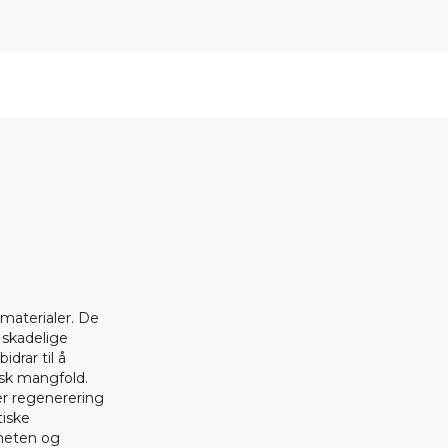
 materialer. De
 skadelige
drar til å
isk mangfold.
er regenerering
tiske
aneten og