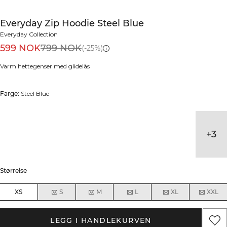
Everyday Zip Hoodie Steel Blue
Everyday Collection
599 NOK
799 NOK
(-25%)
Varm hettegenser med glidelås
Farge:
Steel Blue
+
3
Størrelse
XS
S
M
L
XL
XXL
LEGG I HANDLEKURVEN