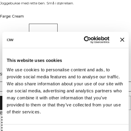
Joggebukse med rette ben. Små i størrelsen.
Farge: Cream
This website uses cookies
We use cookies to personalise content and ads, to
Størrelse
provide social media features and to analyse our traffic.
We also share information about your use of our site with
XS
S
M
L
XL
XXL
our social media, advertising and analytics partners who
may combine it with other information that you’ve
LEGG I HANDLEKURVEN
provided to them or that they’ve collected from your use
of their services.
Beskrivelse
70 % bomull, 30 % polyester
Brodert ICIW-logo foran
Åpne lommer foran
Justerbar midje med strikk og snøring
Middels høy midje
Vanlig passform