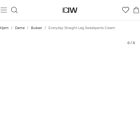
Produkt
Vurderinger
Bærekraft
Stil med
Hjem
/
Dame
/
Bukser
/
Everyday Straight Leg Sweatpants Cream
0
/
0