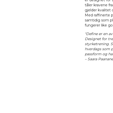
er designet for
tåler kravene fr
gjelder kvalitet
Med raffinerte 
samtidig som pl
fungerer like 
"Define er en av
Designet for tre
styrketrening. S
hverdags som på
passform og ha
– Saara Paanan