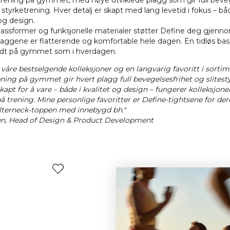
 trening på gymmet, med nøye utviklede plagg som gir full beve
a styrketrening. Hver detalj er skapt med lang levetid i fokus – bå
 og design.
passformer og funksjonelle materialer støtter Define deg gjenno
aggene er flatterende og komfortable hele dagen. En tidløs ba
godt på gymmet som i hverdagen.
 våre bestselgende kolleksjoner og en langvarig favoritt i sortim
ning på gymmet gir hvert plagg full bevegelsesfrihet og slitesty
kapt for å vare – både i kvalitet og design – fungerer kolleksjonen
 trening. Mine personlige favoritter er Define-tightsene for der
lterneck-toppen med innebygd bh."
en, Head of Design & Product Development