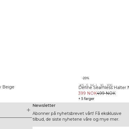
-20%
XS
S
M
L
XL
XXL
y Beige
Define Seamless Halter
399 NOK
499 NOK
+ 5 farger
Newsletter
Abonner på nyhetsbrevet vårt! Få eksklusive
tilbud, de siste nyhetene våre og mye mer.