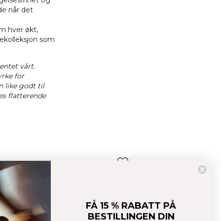
gelsesfrihet og
de når det
m hver økt,
sekolleksjon som
entet vårt.
rke for
 like godt til
es flatterende
FÅ 15 % RABATT PÅ
BESTILLINGEN DIN