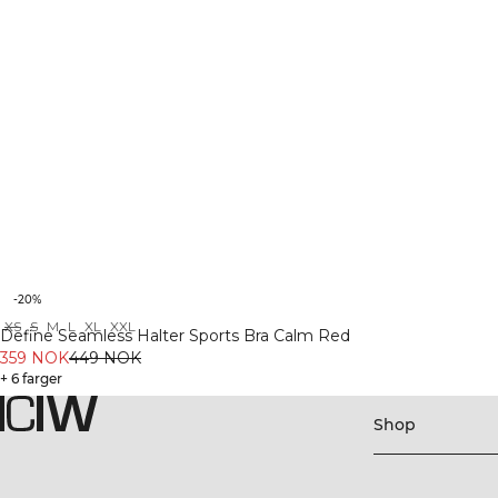
-20%
XS
S
M
L
XL
XXL
Define Seamless Halter Sports Bra Calm Red
359 NOK
449 NOK
+ 6 farger
Shop