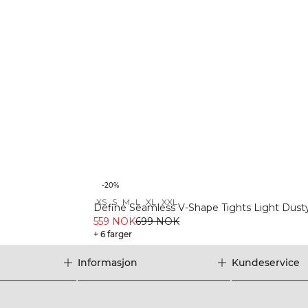
-20%
XS
S
M
L
XL
XXL
Define Seamless V-Shape Tights Light Dust
559 NOK
699 NOK
+ 6 farger
Informasjon
Kundeservice