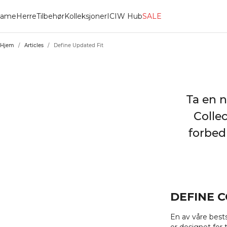
ame
Herre
Tilbehør
Kolleksjoner
ICIW Hub
SALE
Hjem
/
Articles
/
Define Updated Fit
Ta en n
Collec
forbed
DEFINE 
En av våre best