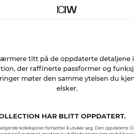
DEFINE COLLECTION –
REFINED UPDATES
ærmere titt på de oppdaterte detaljene 
tion, der raffinerte passformer og funks
ringer møter den samme ytelsen du kje
elsker.
COLLECTION HAR BLITT OPPDATERT.
selgende kolleksjoner fortsetter å utvikle seg. Den oppdaterte D