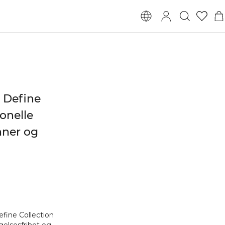
i Define
jonelle
nner og
efine Collection