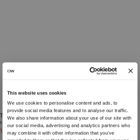
This website uses cookies
We use cookies to personalise content and ads, to
provide social media features and to analyse our traffic.
Training Logo Sock 3-Pack White
We also share information about your use of our site with
Essential Collection
our social media, advertising and analytics partners who
139 NOK
199 NOK
(-30%)
may combine it with other information that you’ve