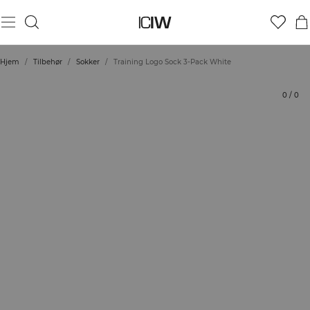
Produkt
Vurderinger
Stil med
Hjem
/
Tilbehør
/
Sokker
/
Training Logo Sock 3-Pack White
0
/
0