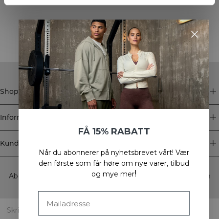
STYLE WITH
Shop
Informasjon
FÅ 15% RABATT
Kundeservice
Når du abonnerer på nyhetsbrevet vårt!
Vær
Newsletter
den første som får høre om nye varer, tilbud
!
og mye mer
Abonner på nyhetsbrevet vårt! Få eksklusive tilbud, de siste
nyhetene våre og mye mer.