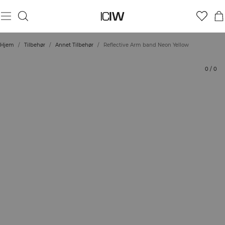
Produkt
Vurderinger
Stil med
Hjem
/
Tilbehør
/
Annet Tilbehør
/
Reflective Arm band Neon Yellow
0
/
0