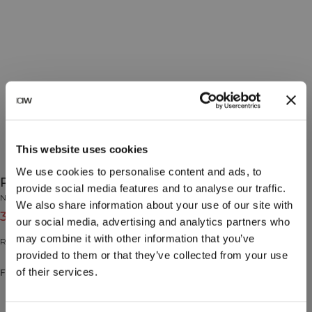
This website uses cookies
We use cookies to personalise content and ads, to
Reflective Arm Band Neon Yellow
provide social media features and to analyse our traffic.
No Brand
We also share information about your use of our site with
30 NOK
149 NOK
(-80%)
our social media, advertising and analytics partners who
may combine it with other information that you’ve
Refleksbånd med ICIW-logo.
provided to them or that they’ve collected from your use
of their services.
Farge: Neon Yellow