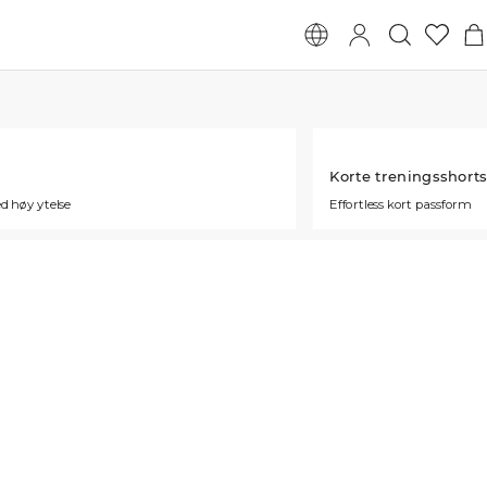
Korte treningsshort
d høy ytelse
Effortless kort passform