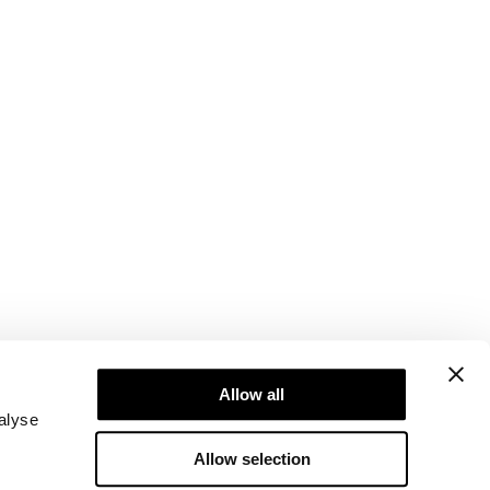
Newsletter
Abonner på nyhetsbrevet vårt! Få eksklusive
Allow all
tilbud, de siste nyhetene våre og mye mer.
alyse
Allow selection