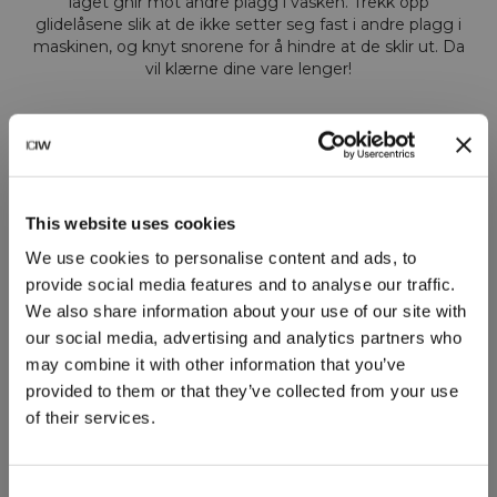
laget gnir mot andre plagg i vasken. Trekk opp
glidelåsene slik at de ikke setter seg fast i andre plagg i
maskinen, og knyt snorene for å hindre at de sklir ut. Da
vil klærne dine vare lenger!
BRUK EN VASKEPOSE
This website uses cookies
We use cookies to personalise content and ads, to
Legg syntetiske stoffer i en vaskepose for å redusere
mikroplastutslipp når du vasker. Når syntetiske klær
provide social media features and to analyse our traffic.
vaskes, frigjør det små plastfibre som havner i
We also share information about your use of our site with
avløpsvann og til slutt kan forurense innsjøer, hav og
our social media, advertising and analytics partners who
andre økosystemer. Vaskeposer som Guppybag fanger
may combine it with other information that you’ve
disse mikrofibrene, og hindrer dem i å nå vassdrag. En
provided to them or that they’ve collected from your use
vaskepose beskytter også klærne mot slitasje under
vask, noe som forlenger levetiden og bidrar til et mer
of their services.
bærekraftig forbruk av klær.
Consent