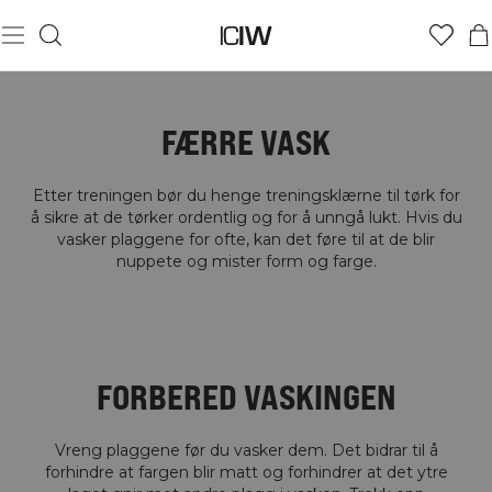
FÆRRE VASK
Etter treningen bør du henge treningsklærne til tørk for
å sikre at de tørker ordentlig og for å unngå lukt. Hvis du
vasker plaggene for ofte, kan det føre til at de blir
nuppete og mister form og farge.
FORBERED VASKINGEN
Vreng plaggene før du vasker dem. Det bidrar til å
forhindre at fargen blir matt og forhindrer at det ytre