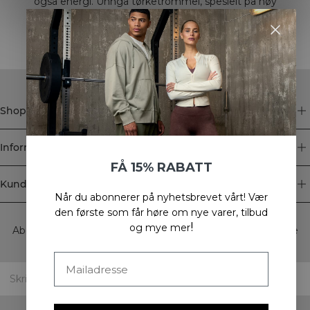
også energi. Unngå tørketrommel, spesielt på høy
også mindre energi.
varme, da dette kan strekke ut stoffet og endre
passformen.
Shop
Informasjon
FÅ 15% RABATT
Kundeservice
Når du abonnerer på nyhetsbrevet vårt!
Vær
Newsletter
den første som får høre om nye varer, tilbud
!
og mye mer
Abonner på nyhetsbrevet vårt! Få eksklusive tilbud, de siste
nyhetene våre og mye mer.