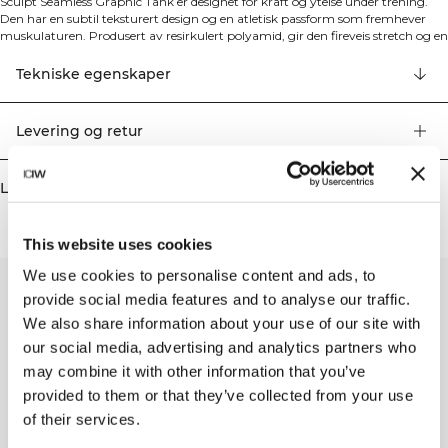
Sculpt Seamless Graphic Tank er designet for kraft og ytelse under trening.
Den har en subtil teksturert design og en atletisk passform som fremhever
muskulaturen. Produsert av resirkulert polyamid, gir den fireveis stretch og en
sømløs konstruksjon for maksimal bevegelsesfrihet under alle aktiviteter. Den
sømløse designen sikrer komfort og holdbarhet gjennom hele treningsøkten,
Tekniske egenskaper
mens de elastiske egenskapene gir optimal fleksibilitet uansett hvilken
aktivitet du velger. 66% Resirkulert Polyamid, 34% Polyester
Levering og retur
Lignende produkter
This website uses cookies
We use cookies to personalise content and ads, to
provide social media features and to analyse our traffic.
We also share information about your use of our site with
our social media, advertising and analytics partners who
may combine it with other information that you’ve
provided to them or that they’ve collected from your use
of their services.