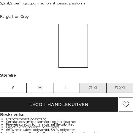
Sømløs treningstopp med formtilpasset passform
Farge: Iron Grey
Størrelse
S
M
L
XL
XXL
LEGG I HANDLEKURVEN
Beskrivelse
Formtilpasset passform
Sømløs design for komfort og holdbarhet
Fireveis stretch for maksimal fleksibilitet
Laget av resirkulerte materialer
66 % resirkulert polyamid, 34 % polyester