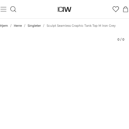
Produkt
Tekniske aspekter
Vurderinger
Bærekraft
Stil med
Hjem
/
Herre
/
Singleter
/
Sculpt Seamless Graphic Tank Top M Iron Grey
0
/
0