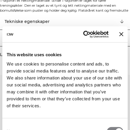
T-skjorte i et nettingmateriale. Stride T-skjorten er laget for tøffe
treningsøkter. Den er laget av et tynt og lett nettingmateriale med en
bomullsfølelse som puster og holder deg kjølig. Flatskåret kant og fremskutte
sidesømmer for en flatterende look. ICIW-logo foran. Ryggstykket er lenger
enn bryststykket. 81% resirkulert polyester, 14% bomull, 5% elastan.
Tekniske egenskaper
Levering og retur
Lignende produkter
This website uses cookies
We use cookies to personalise content and ads, to
provide social media features and to analyse our traffic.
We also share information about your use of our site with
our social media, advertising and analytics partners who
may combine it with other information that you’ve
provided to them or that they’ve collected from your use
of their services.
Consent