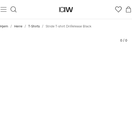
Produkt
Tekniske aspekter
Vurderinger
Bærekraft
Stil med
Hjem
/
Herre
/
T-Shirts
/
Stride T-shirt DriRelease Black
0
/
0