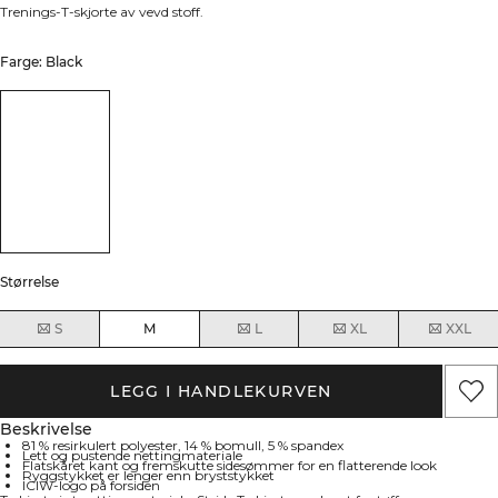
Trenings-T-skjorte av vevd stoff.
Farge: Black
Størrelse
S
M
L
XL
XXL
LEGG I HANDLEKURVEN
Beskrivelse
81 % resirkulert polyester, 14 % bomull, 5 % spandex
Lett og pustende nettingmateriale
Flatskåret kant og fremskutte sidesømmer for en flatterende look
Ryggstykket er lenger enn bryststykket
ICIW-logo på forsiden