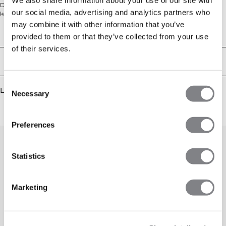
Det myke jerseystrikkede materialet puster svært godt, og den sømløse
our social media, advertising and analytics partners who
konstruksjonen reduserer friksjon og gnissing under harde økter. Normal
passform og standard lengde gjør den like anvendelig på treningssenteret som
may combine it with other information that you’ve
på løpeturen og på varme dager. 92 % polyamid, 8 % elastan.
Tekniske egenskaper
provided to them or that they’ve collected from your use
of their services.
Levering og retur
Consent
Lignende produkter
Necessary
Selection
Preferences
Statistics
Marketing