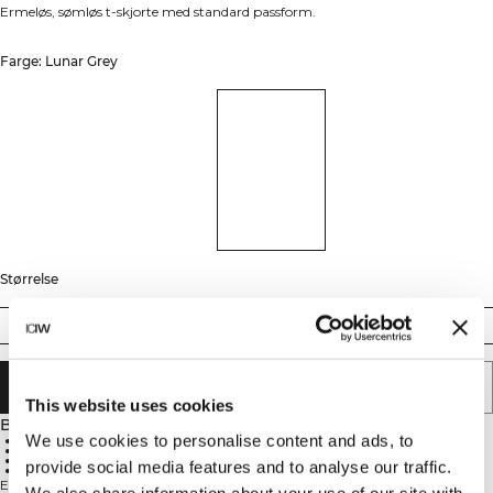
Ermeløs, sømløs t-skjorte med standard passform.
Farge: Lunar Grey
Størrelse
S
M
L
XL
XXL
LEGG I HANDLEKURVEN
This website uses cookies
Beskrivelse
We use cookies to personalise content and ads, to
Ermeløs design
Normal passform
Sømløst materiale
provide social media features and to analyse our traffic.
Pustende
Ermeløs, sømløs treningstopp som gir full bevegelsesfrihet og kjølig komfort.
We also share information about your use of our site with