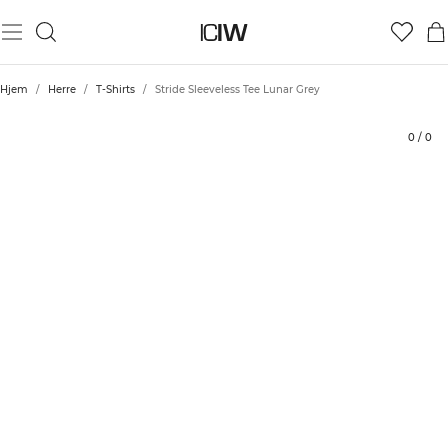
Produkt
Tekniske aspekter
Vurderinger
Stil med
Hjem
/
Herre
/
T-Shirts
/
Stride Sleeveless Tee Lunar Grey
0
/
0