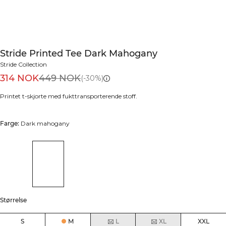
Stride Printed Tee Dark Mahogany
Stride Collection
314 NOK
449 NOK
(-30%)
Printet t-skjorte med fukttransporterende stoff.
Farge:
Dark mahogany
Størrelse
S
M
L
XL
XXL