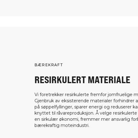
BÆREKRAFT
RESIRKULERT MATERIALE
Vi foretrekker resirkulerte fremfor jomfruelige ma
Gjenbruk av eksisterende materialer forhindrer a
på søppelfyllinger, sparer energi og reduserer k
knyttet til råvareproduksjon. Å velge resirkulerte
en sirkulær økonomi, fremmer mer ansvarlig fo
bærekraftig moteindustri.