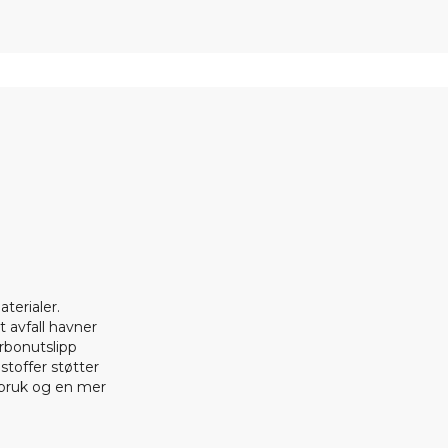
terialer.
t avfall havner
arbonutslipp
 stoffer støtter
rbruk og en mer