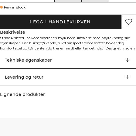
Few in stock
LEGG I HANDLEKURVEN
Beskrivelse
Stride Printed Tee kombinerer en myk bomullsfølelse med høyteknologiske
egenskaper. Det hurtigtørkende, fukttransporterende stoffet holder deg
komfortabel og tørr, enten du trener hardt eller tar det rolig. Designet med en
vanlig passform for enkel bevegelse og komfort hele dagen, er dette din
foretrukne t-skjorte for trening, ærend eller hverdagslige aktiviteter. 81%
Tekniske egenskaper
resirkulert polyester / 14% bomull / 5% spandex
Levering og retur
Lignende produkter