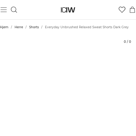
Produkt
Tekniske aspekter
Vurderinger
Stil med
Hjem
/
Herre
/
Shorts
/
Everyday Unbrushed Relaxed Sweat Shorts Dark Grey
0
/
0