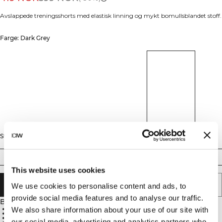
Avslappede treningsshorts med elastisk linning og mykt bomullsblandet stoff.
Farge: Dark Grey
Størrelse
S
M
L
XL
XXL
This website uses cookies
LEGG I HANDLEKURVEN
We use cookies to personalise content and ads, to
provide social media features and to analyse our traffic.
Beskrivelse
Løs rett passform
We also share information about your use of our site with
Elastisk linning
Bomullssnøring
our social media, advertising and analytics partners who