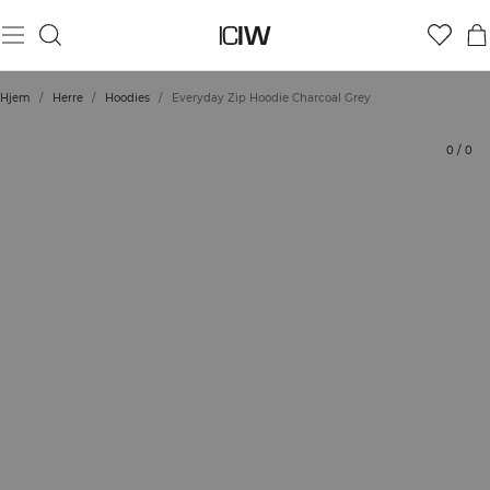
Produkt
Tekniske aspekter
Vurderinger
Bærekraft
Stil med
Hjem
/
Herre
/
Hoodies
/
Everyday Zip Hoodie Charcoal Grey
0
/
0