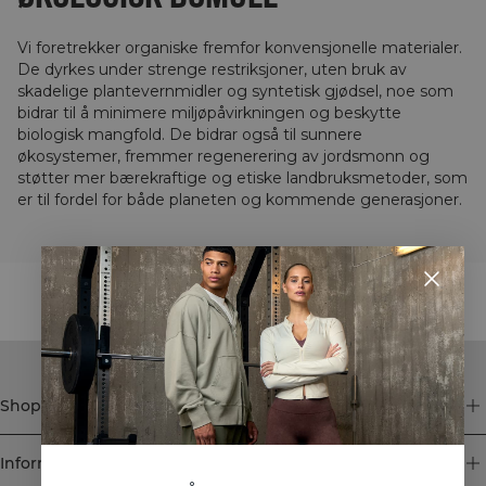
Vi foretrekker organiske fremfor konvensjonelle materialer.
De dyrkes under strenge restriksjoner, uten bruk av
skadelige plantevernmidler og syntetisk gjødsel, noe som
bidrar til å minimere miljøpåvirkningen og beskytte
biologisk mangfold. De bidrar også til sunnere
økosystemer, fremmer regenerering av jordsmonn og
støtter mer bærekraftige og etiske landbruksmetoder, som
er til fordel for både planeten og kommende generasjoner.
STYLE WITH
Shop
Informasjon