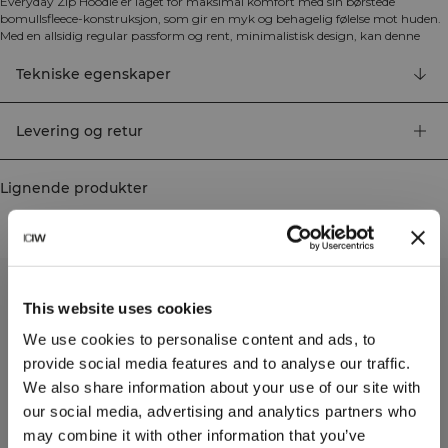
Everyday Zip Hoodie er laget for maksimal komfort med sin børstede
bomullsfleece-konstruksjon, som gir en myk og behagelig følelse mot huden.
Med en allsidig regular passform og rent, minimalistisk design, kan denne
hettegenseren enkelt brukes både til oppvarming før trening, avslapping
hjemme eller for casual ærender. Glidelåsen i front gjør den enkel å ta av og
Tekniske egenskaper
på, samtidig som den gir fleksibel temperaturregulering. Med praktiske
designelementer og premium kvalitetsstoff, tilbyr denne hettegenseren den
perfekte balansen mellom komfort og funksjonalitet for daglig bruk. 70%
Levering og retur
økologisk bomull, 30% polyester.
Lignende produkter
This website uses cookies
We use cookies to personalise content and ads, to
provide social media features and to analyse our traffic.
We also share information about your use of our site with
our social media, advertising and analytics partners who
may combine it with other information that you’ve