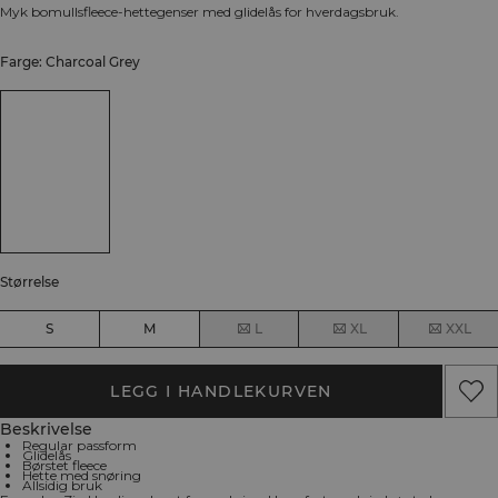
Myk bomullsfleece-hettegenser med glidelås for hverdagsbruk.
Farge: Charcoal Grey
Størrelse
S
M
L
XL
XXL
LEGG I HANDLEKURVEN
Beskrivelse
Regular passform
Glidelås
Børstet fleece
Hette med snøring
Allsidig bruk