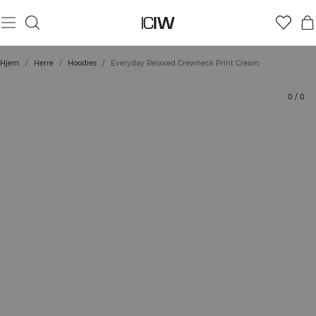
Produkt
Tekniske aspekter
Vurderinger
Stil med
Hjem
/
Herre
/
Hoodies
/
Everyday Relaxed Crewneck Print Cream
0
/
0