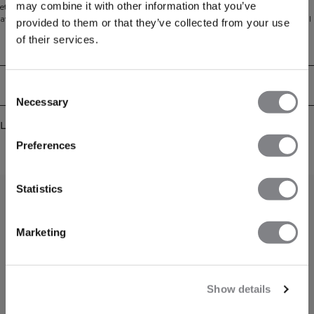
may combine it with other information that you’ve
et retro-inspirert trykk på brystet, perfekt for treningsøkter, jobb eller
avslappede dager hjemme. Laget av en myk børstet blanding av 60% bomull
provided to them or that they’ve collected from your use
og 40% polyester, har den en løs silhuett, ribbet halslinning og ribbede
of their services.
mansjetter for uanstrengt komfort.
Tekniske egenskaper
Levering og retur
Consent
Necessary
Selection
Lignende produkter
Preferences
Statistics
Marketing
Show details