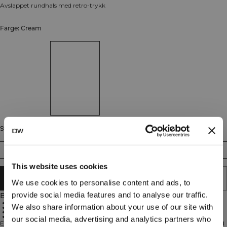
Avslappet rundhals med retro-trykk
Farge: Cream
Størrelse
S
M
L
XL
XXL
This website uses cookies
LEGG I HANDLEKURVEN
We use cookies to personalise content and ads, to
provide social media features and to analyse our traffic.
Beskrivelse
Oversize passform
We also share information about your use of our site with
Printdetalj
Rundhals design
Standard lengde
our social media, advertising and analytics partners who
Everyday Relaxed Crewneck Print tilbyr en avslappet, oversize passform med