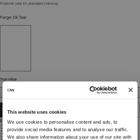
Polstret vest til utendørs trening.
Farge: Dk Teal
Størrelse
S
M
L
XL
XXL
UTSOLGT - VARSLE MEG
This website uses cookies
Beskrivelse
We use cookies to personalise content and ads, to
94 % nylon, 6 % elastan
Fôr og isolering i 100 % polyester
provide social media features and to analyse our traffic.
3M-isolering som holder på varmen
Reflekterende ICIW-logo på brystet
Teksttrykk bak
We also share information about your use of our site with
Høy hals for ekstra varme