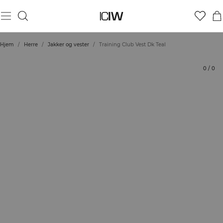
Produkt
Tekniske aspekter
Vurderinger
Stil med
Hjem
/
Herre
/
Jakker og vester
/
Training Club Vest Dk Teal
0
/
0