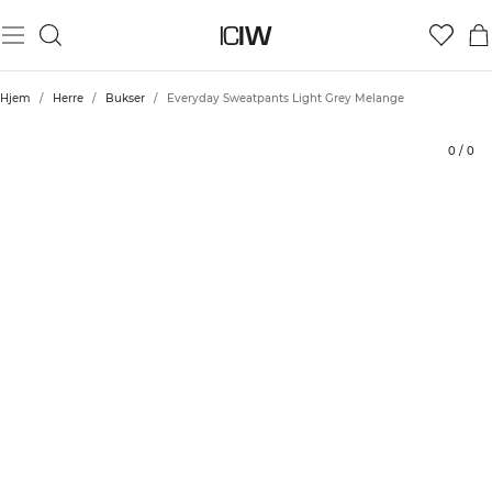
Produkt
Tekniske aspekter
Vurderinger
Bærekraft
Stil med
Hjem
/
Herre
/
Bukser
/
Everyday Sweatpants Light Grey Melange
0
/
0