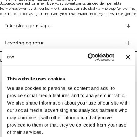
Joggebukse med lommer. Everyday Sweatpants gir deg den perfekte
kombinasjonen av stil og komfort, uansett om du skal varme opp før trening
eller bare slappe av hjemme. Det tykke materialet med myk innside sørger for
ultimat komfort, mens mansjetter ved ankelen og en justerbar linning gir
optimal passform. To praktiske, åpne lommer gjør denne joggebuksen både
Tekniske egenskaper
funksjonell og stilren. Dette plagget passer perfekt for den bevisste brukeren
med sans for både design og bærekraft. 70% organisk bomull, 30% resirkulert
polyester
Levering og retur
Lignende produkter
This website uses cookies
We use cookies to personalise content and ads, to
provide social media features and to analyse our traffic.
We also share information about your use of our site with
our social media, advertising and analytics partners who
may combine it with other information that you’ve
provided to them or that they’ve collected from your use
of their services.