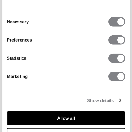
Consent
Necessary
Selection
Preferences
Statistics
Marketing
Show details
TEKNISKE EGENSKAPER
Allow all