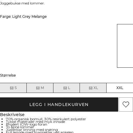
Joggebukse med lommer.
Farge: Light Grey Melange
Størrelse
S
M
L
XL
XXL
LEGG I HANDLEKURVEN
Beskrivelse
70% organisk bomull, 30% resirkulert polyester
Tykke materialer med myk innside
Brodert ICIW-logo foran
To åpne lommer
Justerbar linning med snøring
Full lengde med mansjetter ved ankelen