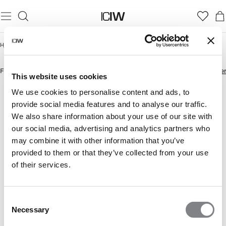
FOR DEN SOM ELSKER HVILEDAGEN
Hjem
/
For den som elsker hviledagen
/
For den som elsker hviledagen Dame
DAME
For den som elsker hviledagen
For den som elsker hviledagen Herre
For de
This website uses cookies
We use cookies to personalise content and ads, to
provide social media features and to analyse our traffic.
We also share information about your use of our site with
our social media, advertising and analytics partners who
may combine it with other information that you’ve
provided to them or that they’ve collected from your use
of their services.
Consent
Necessary
Selection