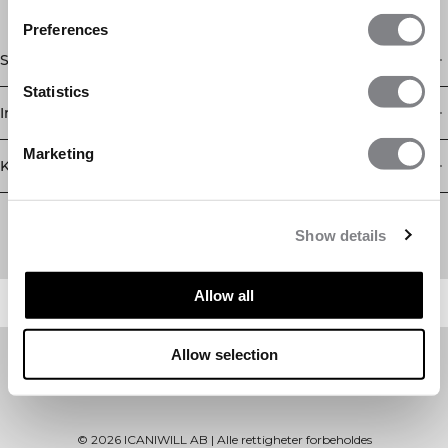
Preferences
Shop
Statistics
Informasjon
Marketing
Kundeservice
Newsletter
Abonner på nyhetsbrevet vårt! Få eksklusive tilbud, de siste
Show details
nyhetene våre og mye mer.
Allow all
Allow selection
©
2026
ICANIWILL AB |
Alle rettigheter forbeholdes