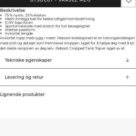
UTSOLGT - VARSLE MEG
Beskrivelse
75 % nylon, 25 % elastan
Mesh-innlegg bak for bedre luftgjennomstrømning
ICIW-logo foran
Sportsmateriale med stretch for full bevegelighet
Atletisk passform
Avkortet lengde
Avkortet topp med rygg i mesh. Reboot-kolleksjonen er en treningskolleksjon
med snitt og detaljer som fremhever kroppen, laget for å hjelpe deg med å bli
den beste versjonen av deg selv. Reboot Cropped Tank Top er laget av et
sportsmateriale av høy kvalitet med stretch for full bevegelighet. En rekke
detaljer for en flatterende passform. Mesh-panel i ryggen for bedre
Tekniske egenskaper
luftgjennomstrømning. ICIW-logo foran. Mesh-innlegg bak. Atletisk
passform. Avkortet lengde. 75% nylon, 25% elastan.
Levering og retur
Lignende produkter