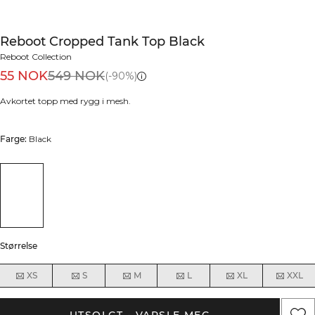
Reboot Cropped Tank Top Black
Reboot Collection
55 NOK
549 NOK
(-90%)
Avkortet topp med rygg i mesh.
Farge:
Black
Størrelse
XS
S
M
L
XL
XXL