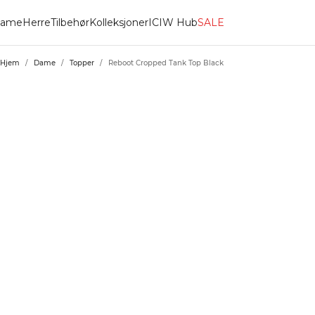
ame
Herre
Tilbehør
Kolleksjoner
ICIW Hub
SALE
Hjem
/
Dame
/
Topper
/
Reboot Cropped Tank Top Black