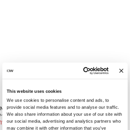
This website uses cookies
We use cookies to personalise content and ads, to
provide social media features and to analyse our traffic.
Mercury Compression Tights Aqua Green
We also share information about your use of our site with
Mercury Collection
our social media, advertising and analytics partners who
170 NOK
849 NOK
(-80%)
may combine it with other information that you’ve