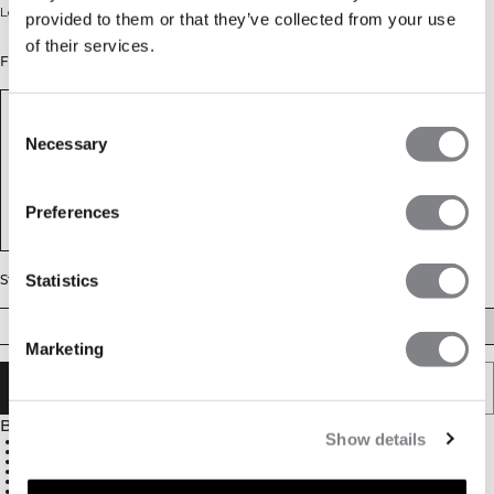
Løpeleggings i kompresjonsstoff.
provided to them or that they’ve collected from your use
of their services.
Farge: Aqua Green
Consent
Necessary
Selection
Preferences
Statistics
Størrelse
XS
S
M
L
XL
XXL
Marketing
LEGG I HANDLEKURVEN
Beskrivelse
Show details
77 % nylon, 23 % spandex
Kompresjonsstoff
Reflekterende ICIW-logo i front
Glidelåser nederst på bena med reflekterende striper
Åpne sidelommer
Høyt liv