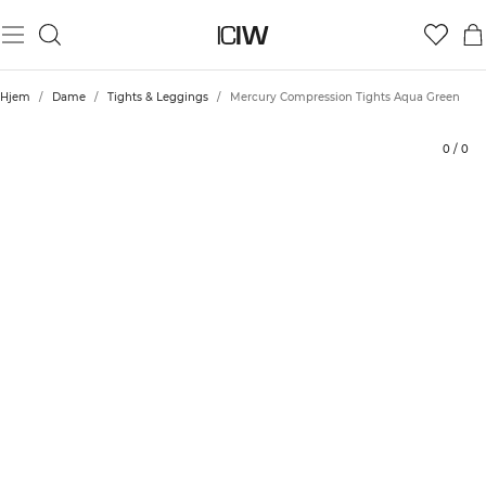
Produkt
Vurderinger
Stil med
Hjem
/
Dame
/
Tights & Leggings
/
Mercury Compression Tights Aqua Green
0
/
0