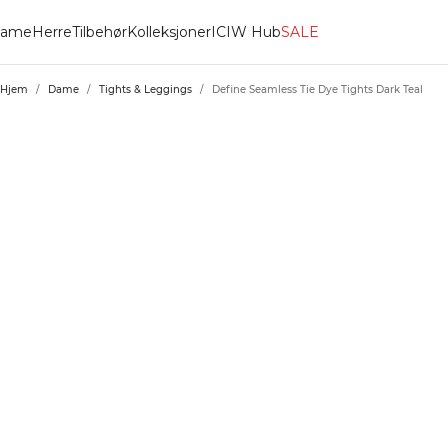
ame
Herre
Tilbehør
Kolleksjoner
ICIW Hub
SALE
Hjem
/
Dame
/
Tights & Leggings
/
Define Seamless Tie Dye Tights Dark Teal