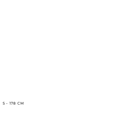
S
-
178
CM