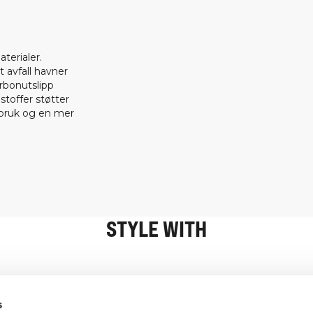
terialer.
t avfall havner
arbonutslipp
 stoffer støtter
rbruk og en mer
STYLE WITH
Informasjon
Kundeservice
s