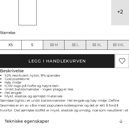
+
2
Størrelse
XS
S
M
L
XL
XXL
LEGG I HANDLEKURVEN
Beskrivelse
92% resirkulert nylon, 8% spandex
God pusteevne
Høy midje
ICIW-logo på hofte og høyre ben
Unikt batikkmønster - ingen plagg er like
Hel lengde
Mykt, elastisk og sømløst materiale
Sømløse tights i et unikt batikkmønster. Hel lengde og høy midje. Define
Seamless er en av våre mest populære kolleksjoner og det er lett å forstå
hvorfor. Det sømløse stoffet er mykt, elastisk og smidig, noe som resulterer i et
plagg med god bevegelighet og passform. Tights, sports-BH-er og topper i
ulike trendy farger gjør Define Seamless til ypperlige treningsklær til mange
Tekniske egenskaper
ulike typer trening. Define Seamless Tights har, akkurat som matchende