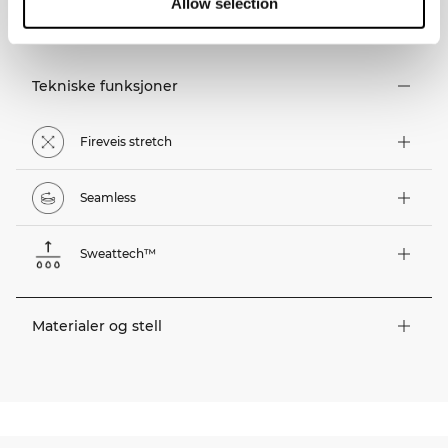
Allow selection
TEKNISKE EGENSKAPER
Tekniske funksjoner
Fireveis stretch
Seamless
Sweattech™
Materialer og stell