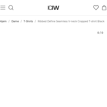
Produkt
Tekniske aspekter
Vurderinger
Bærekraft
Stil med
Hjem
/
Dame
/
T-Shirts
/
Ribbed Define Seamless V-neck Cropped T-shirt Black
0
/
0