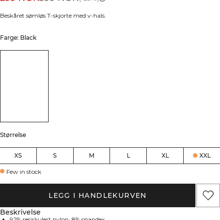
Beskåret sømløs T-skjorte med v-hals.
Farge: Black
Størrelse
XS
S
M
L
XL
XXL
Few in stock
LEGG I HANDLEKURVEN
Beskrivelse
92% resirkulert nylon, 8% spandex