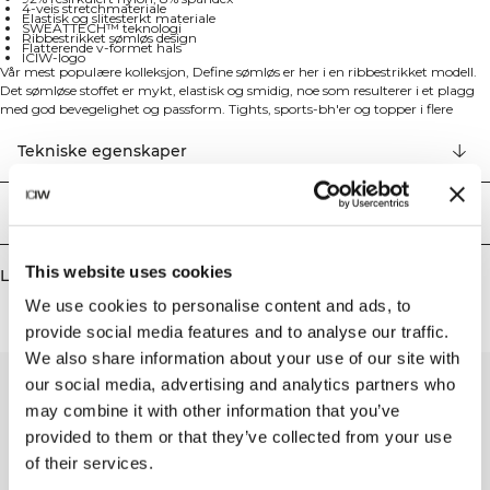
4-veis stretchmateriale
Elastisk og slitesterkt materiale
SWEATTECH™ teknologi
Ribbestrikket sømløs design
Flatterende v-formet hals
ICIW-logo
Vår mest populære kolleksjon, Define sømløs er her i en ribbestrikket modell.
Det sømløse stoffet er mykt, elastisk og smidig, noe som resulterer i et plagg
med god bevegelighet og passform. Tights, sports-bh'er og topper i flere
modrene farger gjør Define Sømløs til treningsklær til mange forskjellige
typer trening. 4-veis stretchmateriale i den nyeste sømløse teknologien for å
Tekniske egenskaper
øke bevegligheten under treningen. Elastisk og slitesterkt materiale med
ICIW-logo og SWEATTECH™-teknologi. Avtagbare polstringer med lav
støtte. Flatterende v-formet hals fremhever silhuetten mens den gir komfort
Levering og retur
under trening. 92 % resirkulert nylon, 8 % elastan.
This website uses cookies
Lignende produkter
We use cookies to personalise content and ads, to
provide social media features and to analyse our traffic.
We also share information about your use of our site with
our social media, advertising and analytics partners who
may combine it with other information that you’ve
provided to them or that they’ve collected from your use
of their services.