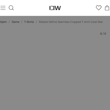
Produkt
Tekniske aspekter
Vurderinger
Bærekraft
Stil med
Hjem
/
Dame
/
T-Shirts
/
Ribbed Define Seamless Cropped T-shirt Coral Red
0
/
0