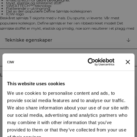
4-veis stretch for bedre bevegelighet
Mykt, elastisk og slitesterkt stoff
SWEATTECH™-teknologi
Flatterende v-utringning
Del av den populære Define Sømløs-kolleksjonen
ICIW-logo
Beskåret sømløs T-skjorte med v-hals. Du spurte, vi leverte. Vår mest
populære kolleksjon, Define sømløs er her i en ribbestrikket modell Det
sømløse stoffet er mykt, elastisk og smidig, noe som resulterer i et plagg med
god bevegelighet og passform. Tights, sports-bh'er og topper i flere modrene
farger gjør Define Sømløs til treningsklær til mange forskjellige typer trening.
Tekniske egenskaper
4-veis stretchmateriale i den nyeste sømløse teknologien for å øke
bevegligheten under treningen. Elastisk og slitesterkt materiale. ICIW-logo.
SWEATTECH™. Avtagbare polstringer. Lav støtte. Flatterende v-formet hals.
Levering og retur
92% resirkulert nylon, 8% elastan
Lignende produkter
This website uses cookies
We use cookies to personalise content and ads, to
provide social media features and to analyse our traffic.
We also share information about your use of our site with
our social media, advertising and analytics partners who
may combine it with other information that you’ve
provided to them or that they’ve collected from your use