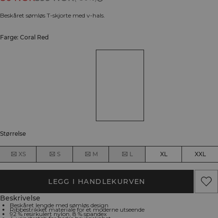
Beskåret sømløs T-skjorte med v-hals.
Farge: Coral Red
Størrelse
XS
S
M
L
XL
XXL
LEGG I HANDLEKURVEN
Beskrivelse
Beskåret lengde med sømløs design
Ribbestrikket materiale for et moderne utseende
92 % resirkulert nylon, 8 % spandex