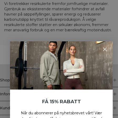
Vi foretrekker resirkulerte fremfor jomfruelige materialer.
Gjenbruk av eksisterende materialer forhindrer at avfall
havner på søppelfyllinger, sparer energi og reduserer
karbonutslipp knyttet til råvareproduksjon. Å velge
resirkulerte stoffer støtter en sirkulær økonomi, fremmer
mer ansvarlig forbruk og en mer bærekraftig moteindustri.
STYLE WITH
Shop
Informasjon
FÅ 15% RABATT
Kundeservice
Når du abonnerer på nyhetsbrevet vårt!
Vær