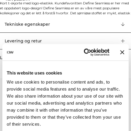
Kort t-skjorte med logo-elastikk. Kundefavoritten Define Seamless er her med
et oppdatert logo-design! Define Seamless er en av våre mest populære
kolleksjoner og det er lett å forstå hvorfor. Det sømløse stoffet er mykt, elastisk
og smidig, noe som resulterer i et plagg med god bevegelighet og passform.
Tights, sports-BH-er og topper i ulike trendy farger gjør Define Seamless til
Tekniske egenskaper
ypperlige treningsklær til mange ulike typer trening. Define Seamless har en
kort passform, 4-veis stretch, ICIW strikk i midjen og SWEATTECH™. 94%
resirkulert nylon, 6% elastan.
Levering og retur
Lignende produkter
This website uses cookies
We use cookies to personalise content and ads, to
provide social media features and to analyse our traffic.
We also share information about your use of our site with
our social media, advertising and analytics partners who
may combine it with other information that you’ve
provided to them or that they’ve collected from your use
of their services.