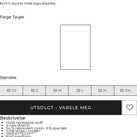
Kort t-skjorte med logo-elastikk.
Farge: Taupe
Størrelse
XS
S
M
L
XL
XXL
UTSOLGT - VARSLE MEG
Beskrivelse
Mykt og elastisk stoff
4-veis stretch
94 % resirkulert nylon, 6 % spandex
ICIW strikk i midjen
SWEATTECH™
Kort passform