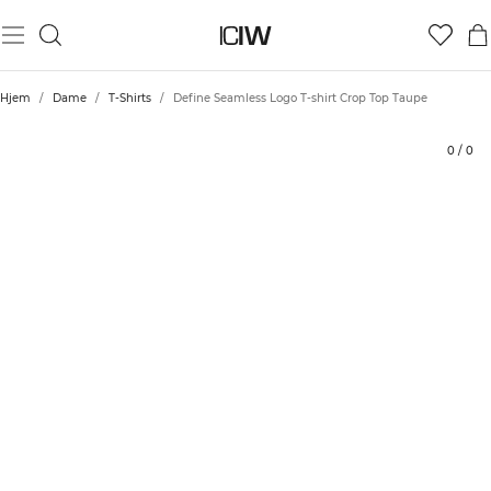
Produkt
Tekniske aspekter
Vurderinger
Bærekraft
Stil med
Hjem
/
Dame
/
T-Shirts
/
Define Seamless Logo T-shirt Crop Top Taupe
0
/
0