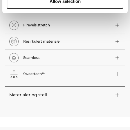
Allow selection
Tekniske funksjoner
Fireveis stretch
Resirkulert materiale
Seamless
Sweattech™
Materialer og stell