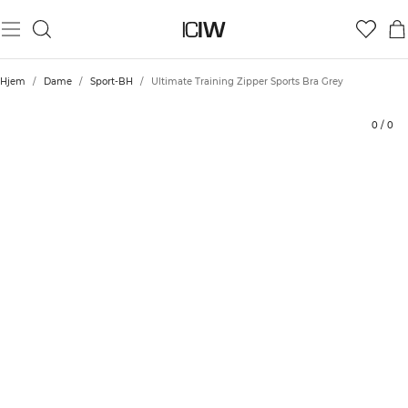
Produkt
Vurderinger
Bærekraft
Stil med
Hjem
/
Dame
/
Sport-BH
/
Ultimate Training Zipper Sports Bra Grey
0
/
0