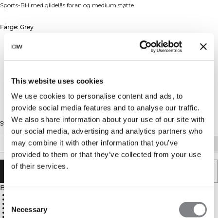
Sports-BH med glidelås foran og medium støtte.
Farge: Grey
This website uses cookies
We use cookies to personalise content and ads, to
provide social media features and to analyse our traffic.
We also share information about your use of our site with
Størrelse
our social media, advertising and analytics partners who
may combine it with other information that you’ve
XS
S
M
L
XL
XXL
provided to them or that they’ve collected from your use
of their services.
LEGG I HANDLEKURVEN
Beskrivelse
78 % resirkulert polyester, 22 % spandex
Consent
Justerbar linning
Justerbare skulderstropper
SWEATTECH™
Necessary
Selection
Glidelåsåpning foran med beskyttende stolpe
Krok på toppen for å holde glidelåsen på plass