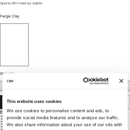
Sports-BH med lav støtte.
Farge: Clay
Størrelse
XS
S
M
L
XL
XXL
This website uses cookies
UTSOLGT - VARSLE MEG
We use cookies to personalise content and ads, to
Beskrivelse
75% Nylon, 25% Spandex
provide social media features and to analyse our traffic.
SWEATTECH™
ICIW-logo
Avtakbare kopper
We also share information about your use of our site with
Lav støtte
Materiale egnet for lette til moderate treningsøkter