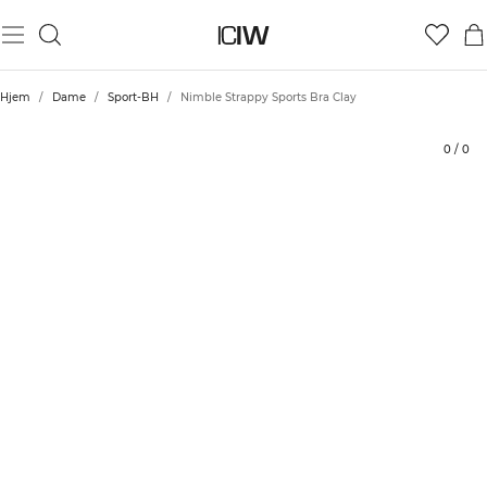
Produkt
Tekniske aspekter
Vurderinger
Stil med
Hjem
/
Dame
/
Sport-BH
/
Nimble Strappy Sports Bra Clay
0
/
0