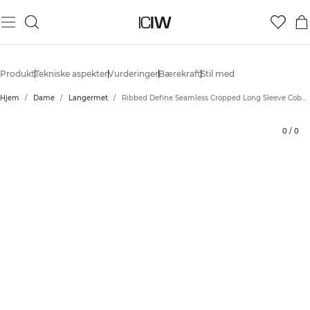
Produkt
Tekniske aspekter
Vurderinger
Bærekraft
Stil med
Hjem
/
Dame
/
Langermet
/
Ribbed Define Seamless Cropped Long Sleeve Cobalt Blue
0
/
0