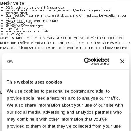
Beskrivelse
92 % resirkulert nylon, 8 % spandex
4-veis stretchmateriale i den nyeste sømløse teknologien for økt
bevegelighet
Sømløst stoff som er mykt, elastisk og smidig, med god bevegelighet og
passform
Elastisk og slitesterkt materiale
SWEATTECH™
Avtagbare polstringer
Lav støtte
Flatterende v-formet hals
ICIW-logo
Seamless langermet med v-hals. Du spurte, vi leverte. Vår mest populære
kolleksjon, Define sømløs er her i en ribbestrikket modell. Det sømløse stoffet er
mykt, elastisk og smidig, noe som resulterer i et plagg med god bevegelighet
og passform. Tights, sports-bh'er og topper i flere modrene farger gjør Define
Sømløs til treningsklær til mange forskjellige typer trening. 4-veis
Tekniske egenskaper
stretchmateriale i den nyeste sømløse teknologien øker bevegligheten under
treningen. Dette plagget har elastisk og slitesterkt materiale, ICIW-logo og
SWEATTECH™-teknologi med en flatterende v-formet hals. 92% resirkulert
Levering og retur
nylon, 8% elastan.
This website uses cookies
We use cookies to personalise content and ads, to
Lignende produkter
provide social media features and to analyse our traffic.
We also share information about your use of our site with
our social media, advertising and analytics partners who
may combine it with other information that you’ve
provided to them or that they’ve collected from your use