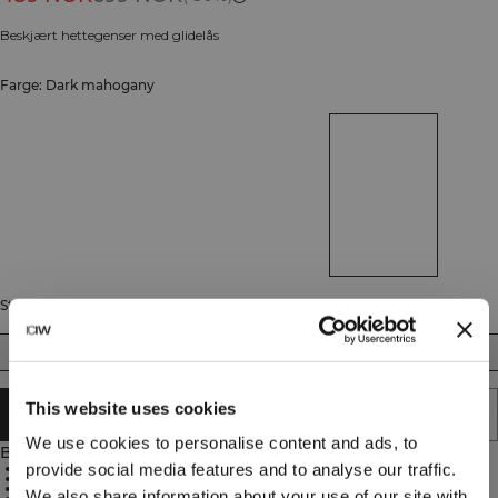
Beskjært hettegenser med glidelås
Farge: Dark mahogany
Størrelse
XS
S
M
L
XL
XXL
This website uses cookies
UTSOLGT - VARSLE MEG
We use cookies to personalise content and ads, to
Beskrivelse
provide social media features and to analyse our traffic.
Full glidelås
Cropped lengde
Lommer inkludert
We also share information about your use of our site with