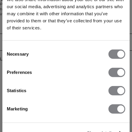
Standard passform
Perfekt for daglig bruk, Everyday Cropped Zipper Hoodie er designet for å
our social media, advertising and analytics partners who
holde deg komfortabel fra treningsstudioet til hjemme eller hvor som helst
may combine it with other information that you’ve
imellom. Denne avkortede hettegenseren har moderne passform og er laget
av en myk børstet blanding av 60% bomull og 40% polyester. Med sin vanlige
provided to them or that they’ve collected from your use
passform og full glidelås er den et enkelt lag å ta på før eller etter treningen.
Tekniske egenskaper
of their services.
Levering og retur
Consent
Necessary
Selection
Lignende produkter
Preferences
Statistics
Marketing