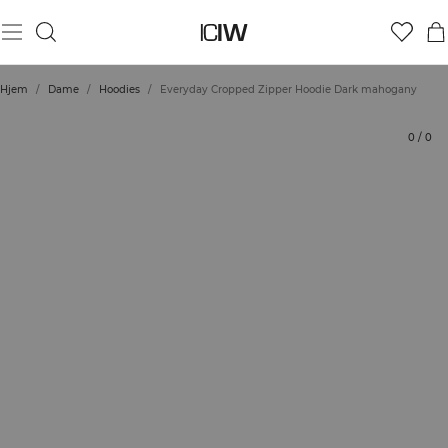
Produkt
Tekniske aspekter
Vurderinger
Stil med
Hjem
/
Dame
/
Hoodies
/
Everyday Cropped Zipper Hoodie Dark mahogany
0
/
0