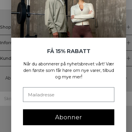
Shop
Informasjon
FÅ 15% RABATT
Kundeservice
Når du abonnerer på nyhetsbrevet vårt!
Vær
Newsletter
den første som får høre om nye varer, tilbud
!
og mye mer
Abonner på nyhetsbrevet vårt! Få eksklusive tilbud, de siste
nyhetene våre og mye mer.
Abonner