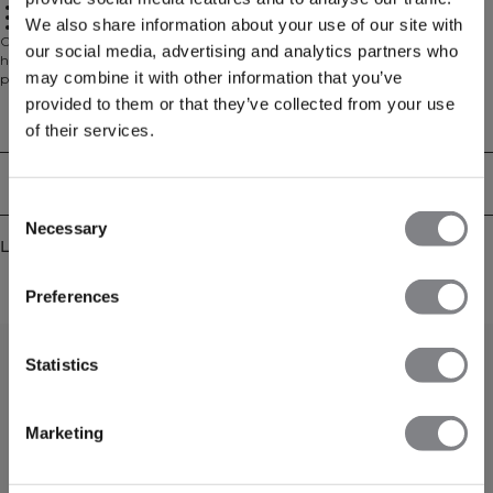
Elastikk i ryggen for kantet passform
Mykt scuba-materiale
We also share information about your use of our site with
Brukes som overtrekk eller til oppvarming
Cropped hoodie med glidelås foran. Charge-kolleksjonen er utviklet for
our social media, advertising and analytics partners who
høyintensitiv trening. Denne hoodien er laget av et mykt scuba-materiale,
may combine it with other information that you’ve
perfekt til å slenge på seg etter trening eller til oppvarmingen. Glidelås midt
foran, åpne frontlommer og elastikk i ryggen for en kantet passform. Usynlig
provided to them or that they’ve collected from your use
YKK-glidelås foran, ICIW-reflekslogo, åpne lommer foran, raglanermer,
Tekniske egenskaper
of their services.
avkortet passform. 82% nylon, 18% elastan
Levering og retur
Consent
Necessary
Selection
Lignende produkter
Preferences
Statistics
Marketing