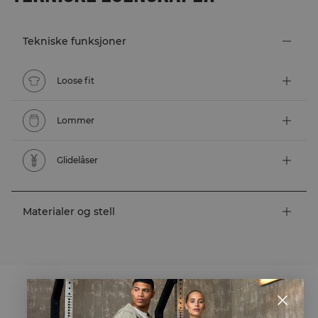
Tekniske funksjoner
Loose fit
Lommer
Glidelåser
Materialer og stell
STYLE WITH