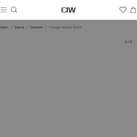
Produkt
Tekniske aspekter
Vurderinger
Stil med
Hjem
/
Dame
/
Hoodies
/
Charge Hoodie Black
0
/
0