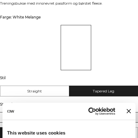
Treningsbukse med innsnevret passform og børstet fleece.
Farge: White Melange
Stil
Straight
Tapered Leg
Størrelse
XS
S
M
L
XL
XXL
This website uses cookies
LEGG I HANDLEKURVEN