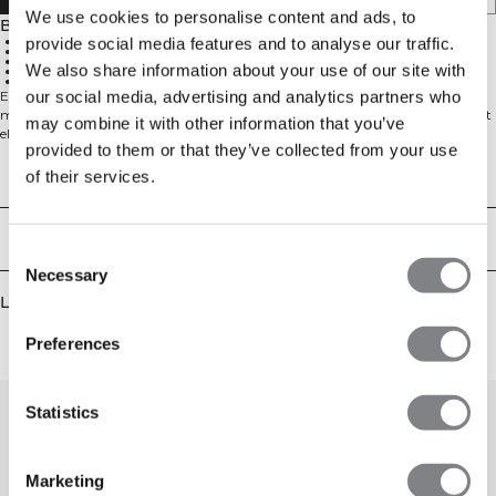
We use cookies to personalise content and ads, to
Beskrivelse
Myk børstet fleece
provide social media features and to analyse our traffic.
Smalnet benfasong
Elastisk midjebånd
We also share information about your use of our site with
Midjesnøring
Lommer
our social media, advertising and analytics partners who
Everyday Tapered Sweatpants er ditt komfortplagg for hverdagen, laget av
myk børstet bomullsfleece med en ren, innsnevret passform. Enten du skal ut
may combine it with other information that you’ve
eller bare slappe av hjemme, gir disse treningsbuksene en avslappet følelse
provided to them or that they’ve collected from your use
med en mer raffinert silhuett, perfekt for daglig bruk.
of their services.
Tekniske egenskaper
Levering og retur
Consent
Necessary
Selection
Lignende produkter
Preferences
Statistics
Marketing