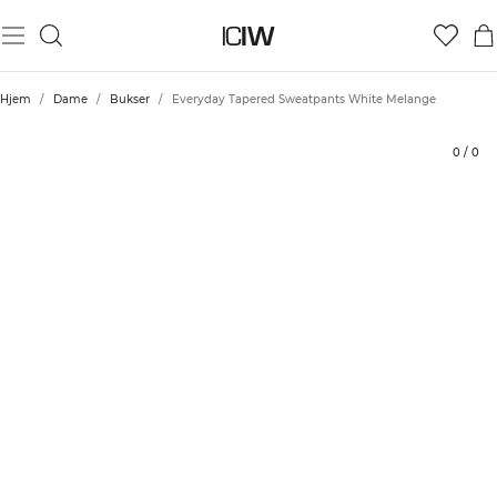
Produkt
Tekniske aspekter
Vurderinger
Stil med
Hjem
/
Dame
/
Bukser
/
Everyday Tapered Sweatpants White Melange
0
/
0