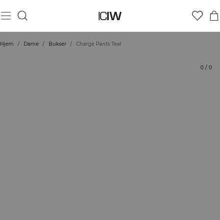
Produkt
Tekniske aspekter
Vurderinger
Stil med
Hjem
/
Dame
/
Bukser
/
Charge Pants Teal
0
/
0