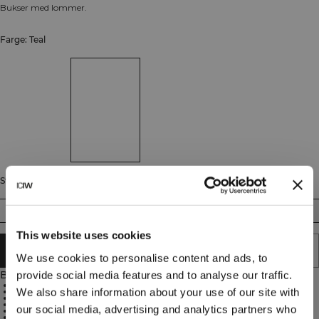
Bukser med lommer.
Farge: Teal
Størrelse
XS
S
M
L
XL
XXL
This website uses cookies
LEGG I HANDLEKURVEN
We use cookies to personalise content and ads, to
Beskrivelse
provide social media features and to analyse our traffic.
82 % nylon, 18 % spandex
We also share information about your use of our site with
Synlig elastisk linning med innvendig snøring
ICIW-reflekslogo
Åpne lommer foran
our social media, advertising and analytics partners who
Middels midje
Full lengde