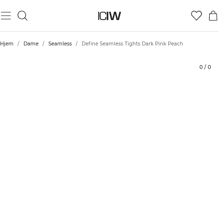
Produkt
Vurderinger
Bærekraft
Stil med
Hjem
/
Dame
/
Seamless
/
Define Seamless Tights Dark Pink Peach
0
/
0