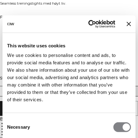
Seamless treningstights med høyt liv.
Farge: Dark Pink Peach
This website uses cookies
We use cookies to personalise content and ads, to
provide social media features and to analyse our traffic.
We also share information about your use of our site with
our social media, advertising and analytics partners who
Størrelse
may combine it with other information that you’ve
XS
S
M
L
XL
XXL
provided to them or that they’ve collected from your use
of their services.
LEGG I HANDLEKURVEN
Beskrivelse
Consent
92 % resirkulert nylon, 8 % spandex
God pusteevne
Necessary
Selection
Høy midje for perfekt passform
ICIW-logo på hofte og nederst på høyre ben
Sømløst design for komfort og bevegelighet