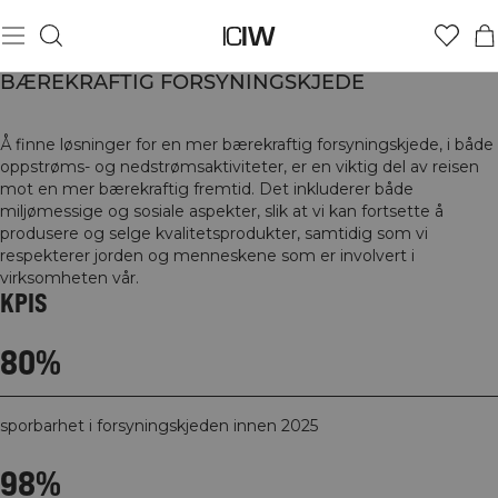
BÆREKRAFTIG FORSYNINGSKJEDE
Å finne løsninger for en mer bærekraftig forsyningskjede, i både
oppstrøms- og nedstrømsaktiviteter, er en viktig del av reisen
mot en mer bærekraftig fremtid. Det inkluderer både
miljømessige og sosiale aspekter, slik at vi kan fortsette å
produsere og selge kvalitetsprodukter, samtidig som vi
respekterer jorden og menneskene som er involvert i
virksomheten vår.
KPIS
80%
sporbarhet i forsyningskjeden innen 2025
98%