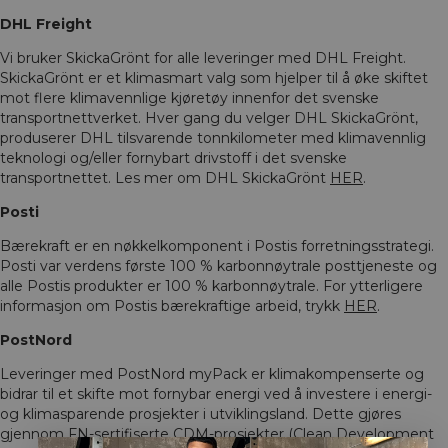
DHL Freight
Vi bruker SkickaGrönt for alle leveringer med DHL Freight.
SkickaGrönt er et klimasmart valg som hjelper til å øke skiftet
mot flere klimavennlige kjøretøy innenfor det svenske
transportnettverket. Hver gang du velger DHL SkickaGrönt,
produserer DHL tilsvarende tonnkilometer med klimavennlig
teknologi og/eller fornybart drivstoff i det svenske
transportnettet. Les mer om DHL SkickaGrönt
HER
.
Posti
Bærekraft er en nøkkelkomponent i Postis forretningsstrategi.
Posti var verdens første 100 % karbonnøytrale posttjeneste og
alle Postis produkter er 100 % karbonnøytrale. For ytterligere
informasjon om Postis bærekraftige arbeid, trykk
HER
.
PostNord
Leveringer med PostNord myPack er klimakompenserte og
bidrar til et skifte mot fornybar energi ved å investere i energi-
og klimasparende prosjekter i utviklingsland. Dette gjøres
gjennom FN-sertifiserte CDM-prosjekter (Clean Development