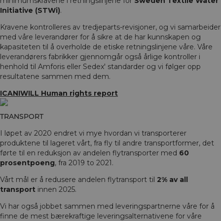
minimumskravene i retningslinjene for
Sweden Textile Water
Initiative (STWi)
.
Kravene kontrolleres av tredjeparts-revisjoner, og vi samarbeider
med våre leverandører for å sikre at de har kunnskapen og
kapasiteten til å overholde de etiske retningslinjene våre. Våre
leverandørers fabrikker gjennomgår også årlige kontroller i
henhold til Amforis eller Sedex' standarder og vi følger opp
resultatene sammen med dem.
ICANIWILL Human rights report
TRANSPORT
I løpet av 2020 endret vi mye hvordan vi transporterer
produktene til lageret vårt, fra fly til andre transportformer, det
førte til en reduksjon av andelen flytransporter med
60
prosentpoeng
, fra 2019 to 2021.
Vårt mål er å redusere andelen flytransport til
2% av all
transport
innen 2025.
Vi har også jobbet sammen med leveringspartnerne våre for å
finne de mest bærekraftige leveringsalternativene for våre