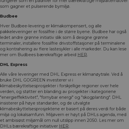
fungerer som en pådriver for mer bærekraftige miljøalternativer
som gagner et pulserende bymiljø.
Budbee
Hver Budbee-levering er klimakompensert, og alle
pakkeleveringer er fossilfrie i de større byene. Budbee har også
ledet andre grønne initiativ slik som å designe grønne
terminaler, installere fossilfrie drivstoffstasjoner på terminalene
og kontrahering av flere lastesykler i alle markeder. Du kan lese
mer om Budbees bærekraftige arbeid
HER
.
DHL Express
Alle våre leveringer med DHL Express er klimanøytrale. Ved å
bruke DHL GOGREEN investerer vi i
klimabeskyttelsesprosjekter i forskjellige regioner over hele
verden, og støtter en blanding av prosjekter i kategoriene
"energieffektivitet", "fornybar energi" og "skogplanting". DHL
insisterer på høye standarder, og de utvalgte
klimabeskyttelsesprosjektene er basert på deres verdi for både
miljø og lokalsamfunn. Miljøvern er høyt på DHLs agenda, med
et ambisiøst miljømål om null utslipp innen 2050. Les mer om
DHLs bærekraftige initiativer
HER
.