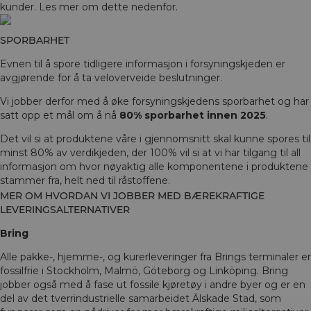
kunder. Les mer om dette nedenfor.
SPORBARHET
Evnen til å spore tidligere informasjon i forsyningskjeden er
avgjørende for å ta veloverveide beslutninger.
Vi jobber derfor med å øke forsyningskjedens sporbarhet og har
satt opp et mål om å nå
80% sporbarhet innen 2025
.
Det vil si at produktene våre i gjennomsnitt skal kunne spores til
minst 80% av verdikjeden, der 100% vil si at vi har tilgang til all
informasjon om hvor nøyaktig alle komponentene i produktene
stammer fra, helt ned til råstoffene.
MER OM HVORDAN VI JOBBER MED BÆREKRAFTIGE
LEVERINGSALTERNATIVER
Bring
Alle pakke-, hjemme-, og kurerleveringer fra Brings terminaler er
fossilfrie i Stockholm, Malmö, Göteborg og Linköping. Bring
jobber også med å fase ut fossile kjøretøy i andre byer og er en
del av det tverrindustrielle samarbeidet Älskade Stad, som